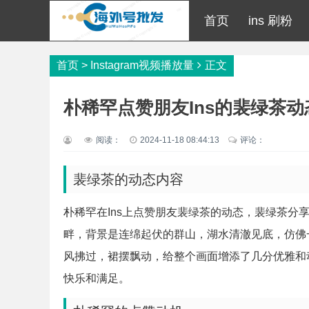
首页
ins 刷粉
首页
>
Instagram视频播放量
正文
朴稀罕点赞朋友Ins的裴绿茶动
阅读：
2024-11-18 08:44:13
评论：
裴绿茶的动态内容
朴稀罕在Ins上点赞朋友裴绿茶的动态，裴绿茶分
畔，背景是连绵起伏的群山，湖水清澈见底，仿佛
风拂过，裙摆飘动，给整个画面增添了几分优雅和
快乐和满足。